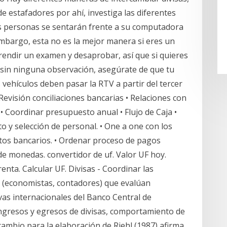
e estafadores por ahí, investiga las diferentes
s personas se sentarán frente a su computadora
embargo, esta no es la mejor manera si eres un
 rendir un examen y desaprobar, así que si quieres
) sin ninguna observación, asegúrate de que tu
 vehículos deben pasar la RTV a partir del tercer
 Revisión conciliaciones bancarias • Relaciones con
 • Coordinar presupuesto anual • Flujo de Caja •
o y selección de personal. • One a one con los
tos bancarios. • Ordenar proceso de pagos
e monedas. convertidor de uf. Valor UF hoy.
renta. Calcular UF. Divisas - Coordinar las
io (economistas, contadores) que evalúan
vas internacionales del Banco Central de
 ingresos y egresos de divisas, comportamiento de
 cambio para la elaboración de Riehl (1987) afirma