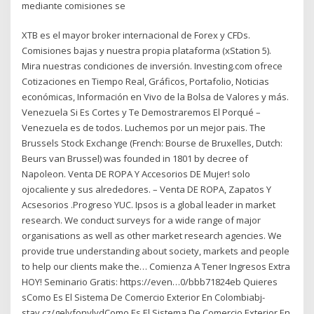
mediante comisiones se
XTB es el mayor broker internacional de Forex y CFDs.
Comisiones bajas y nuestra propia plataforma (xStation 5).
Mira nuestras condiciones de inversión. Investing.com ofrece
Cotizaciones en Tiempo Real, Gráficos, Portafolio, Noticias
económicas, Información en Vivo de la Bolsa de Valores y más.
Venezuela Si Es Cortes y Te Demostraremos El Porqué –
Venezuela es de todos. Luchemos por un mejor pais. The
Brussels Stock Exchange (French: Bourse de Bruxelles, Dutch:
Beurs van Brussel) was founded in 1801 by decree of
Napoleon. Venta DE ROPA Y Accesorios DE Mujer! solo
ojocaliente y sus alrededores. – Venta DE ROPA, Zapatos Y
Acsesorios .Progreso YUC. Ipsos is a global leader in market
research. We conduct surveys for a wide range of major
organisations as well as other market research agencies. We
provide true understanding about society, markets and people
to help our clients make the… Comienza A Tener Ingresos Extra
HOY! Seminario Gratis: https://even…0/bbb71824eb Quieres
sComo Es El Sistema De Comercio Exterior En Colombiabj-
stav.cz/gelyfonylydComo Es El Sistema De Comercio Exterior En