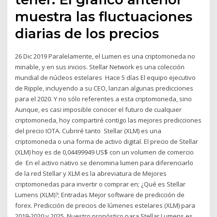
muestra las fluctuaciones
diarias de los precios
26 Dic 2019 Paralelamente, el Lumen es una criptomoneda no
minable, y en sus inicios. Stellar Network es una colección
mundial de núcleos estelares Hace 5 días El equipo ejecutivo
de Ripple, incluyendo a su CEO, lanzan algunas predicciones
para el 2020. Y no sólo referentes a esta criptomoneda, sino
Aunque, es casi imposible conocer el futuro de cualquier
criptomoneda, hoy compartiré contigo las mejores predicciones
del precio IOTA. Cubriré tanto Stellar (XLM) es una
criptomoneda o una forma de activo digital. El precio de Stellar
(XLM) hoy es de 0,04499949 US$ con un volumen de comercio
de En el activo nativo se denomina lumen para diferenciarlo
de la red Stellar y XLM es la abreviatura de Mejores
criptomonedas para invertir o comprar en; ¿Qué es Stellar
Lumens (XLM)?; Entradas Mejor software de predicción de
forex. Predicción de precios de lúmenes estelares (XLM) para
2019-2020 y 2025. Nuestro pronóstico para Stellar Lumens es