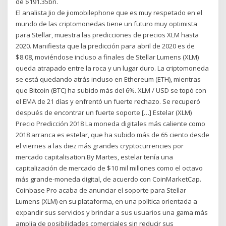
de $191.35bn.
El analista Jio de jiomobilephone que es muy respetado en el
mundo de las criptomonedas tiene un futuro muy optimista
para Stellar, muestra las predicciones de precios XLM hasta
2020. Manifiesta que la predicción para abril de 2020 es de
$8.08, moviéndose incluso a finales de Stellar Lumens (XLM)
queda atrapado entre la roca y un lugar duro. La criptomoneda
se está quedando atrás incluso en Ethereum (ETH), mientras
que Bitcoin (BTC) ha subido más del 6%. XLM / USD se topó con
el EMA de 21 días y enfrentó un fuerte rechazo. Se recuperó
después de encontrar un fuerte soporte […] Estelar (XLM)
Precio Predicción 2018 La moneda digitales más caliente como
2018 arranca es estelar, que ha subido más de 65 ciento desde
el viernes a las diez más grandes cryptocurrencies por
mercado capitalisation.By Martes, estelar tenía una
capitalización de mercado de $10 mil millones como el octavo
más grande-moneda digital, de acuerdo con CoinMarketCap.
Coinbase Pro acaba de anunciar el soporte para Stellar
Lumens (XLM) en su plataforma, en una política orientada a
expandir sus servicios y brindar a sus usuarios una gama más
amplia de posibilidades comerciales sin reducir sus