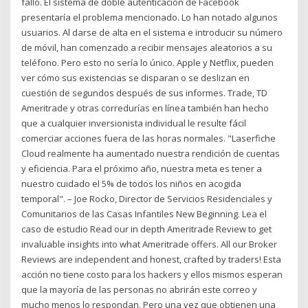
fallo. El sistema de doble autenticación de Facebook
presentarí­a el problema mencionado. Lo han notado algunos
usuarios. Al darse de alta en el sistema e introducir su número
de móvil, han comenzado a recibir mensajes aleatorios a su
teléfono. Pero esto no serí­a lo único. Apple y Netflix, pueden
ver cómo sus existencias se disparan o se deslizan en
cuestión de segundos después de sus informes. Trade, TD
Ameritrade y otras corredurías en línea también han hecho
que a cualquier inversionista individual le resulte fácil
comerciar acciones fuera de las horas normales. "Laserfiche
Cloud realmente ha aumentado nuestra rendición de cuentas
y eficiencia. Para el próximo año, nuestra meta es tener a
nuestro cuidado el 5% de todos los niños en acogida
temporal". – Joe Rocko, Director de Servicios Residenciales y
Comunitarios de las Casas Infantiles New Beginning. Lea el
caso de estudio Read our in depth Ameritrade Review to get
invaluable insights into what Ameritrade offers. All our Broker
Reviews are independent and honest, crafted by traders! Esta
acción no tiene costo para los hackers y ellos mismos esperan
que la mayoría de las personas no abrirán este correo y
mucho menos lo respondan. Pero una vez que obtienen una