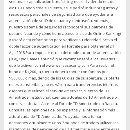
semanas, capitalización bursátil, ingresos, dividendo etc. de
AMTD. Cuando crea su cuenta, se le pedirá incluir preguntas y
respuestas personales de seguridad para que ayudar a la
autenticación de su ID de usuario y contraseña. Además,
nuestro sistema de seguridad reconocerá sus patrones de
usuario (cuándo y cómo tiene acceso al sitio de Online Banking)
y usará esta información para verificar su identidad. Activa el
doble factor de autenticación en Fortnite para obtener el 24
Ago 2018 Para impulsar el uso del doble factor de autenticación
(2FA), Epic Games anunció que recompensará a los usuarios
que lo activen con el www.welivesecurity.com Para recibir el
bono de $1,200, la cuenta deberá contar con fondos por
$500,000 o más, dentro de los 60 días de su apertura. La oferta
no es transferible y no es válida para transferencias internas,
cuentas que utilizan el servicio Amerivest, cuentas de TD
Ameritrade Institutional, cuentas actuales de TD Ameritrade o
con otras ofertas. Accede al Foro de TD Ameritrade en Rankia.
Consulta las opiniones de los expertos y la información más
actualizada de TD Ameritrade. Te ayudamos a tomar
decisiones Actualmente unos 7 millones de traders utilizan las
plataformas de negociación de TD Ameritrade bank entre ellas