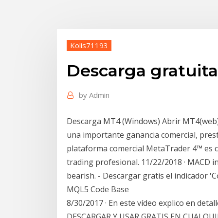
Kolis71193
Descarga gratuita
by
Admin
Descarga MT4 (Windows) Abrir MT4(web) S
una importante ganancia comercial, prest
plataforma comercial MetaTrader 4™ es c
trading profesional. 11/22/2018 · MACD in
bearish. - Descargar gratis el indicador 
MQL5 Code Base
8/30/2017 · En este vídeo explico en det
DESCARGAR Y USAR GRATIS EN CUALQUI