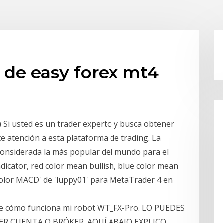
 de easy forex mt4
i usted es un trader experto y busca obtener
e atención a esta plataforma de trading. La
onsiderada la más popular del mundo para el
dicator, red color mean bullish, blue color mean
'Color MACD' de 'luppy01' para MetaTrader 4 en
alle cómo funciona mi robot WT_FX-Pro. LO PUEDES
ER CUENTA O BRÓKER. AQUÍ ABAJO EXPLICO