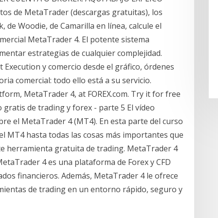
os de MetaTrader (descargas gratuitas), los
de Woodie, de Camarilla en línea, calcule el
comercial MetaTrader 4. El potente sistema
entar estrategias de cualquier complejidad.
 Execution y comercio desde el gráfico, órdenes
oria comercial: todo ello está a su servicio.
form, MetaTrader 4, at FOREX.com. Try it for free
gratis de trading y forex - parte 5 El vídeo
bre el MetaTrader 4 (MT4). En esta parte del curso
 el MT4 hasta todas las cosas más importantes que
nte herramienta gratuita de trading. MetaTrader 4
MetaTrader 4 es una plataforma de Forex y CFD
cados financieros. Además, MetaTrader 4 le ofrece
amientas de trading en un entorno rápido, seguro y