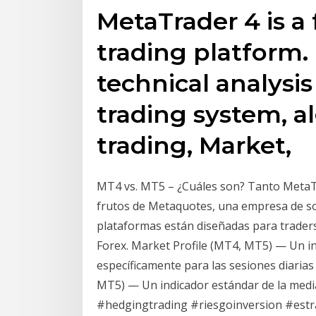
MetaTrader 4 is a
trading platform. 
technical analysis
trading system, a
trading, Market,
MT4 vs. MT5 – ¿Cuáles son? Tanto MetaT
frutos de Metaquotes, una empresa de sof
plataformas están diseñadas para traders
Forex. Market Profile (MT4, MT5) — Un ind
específicamente para las sesiones diaria
MT5) — Un indicador estándar de la media 
#hedgingtrading #riesgoinversion #estra