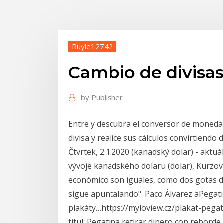
Ruyle12742
Cambio de divisas
by
Publisher
Entre y descubra el conversor de moneda 
divisa y realice sus cálculos convirtiendo
Čtvrtek, 2.1.2020 (kanadský dolar) - aktu
vývoje kanadského dolaru (dolar), Kurzovn
económico son iguales, como dos gotas de
sigue apuntalando". Paco Álvarez aPegati
plakáty…https://myloview.cz/plakat-pegat
titul: Pegatina retirar dinero con reborde