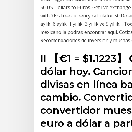
50 US Dollars to Euros. Get live exchange 
with XE's free currency calculator 50 Dolar
aylık, 6 aylık, 1 yıllık, 3 yıllık ve 5 yıllı
mexicano la podras encontrar aqui. Cotiza
Recomendaciones de inversion y muchas 
ll 【€1 = $1.1223】
dólar hoy. Cancio
divisas en línea b
cambio. Convertid
convertidor muest
euro a dólar a par