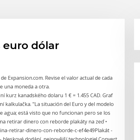
 euro dólar
de Expansion.com. Revise el valor actual de cada
 de una moneda a otra.
ální kurz kanadského dolaru 1 € = 1.455 CAD. Graf
í kalkulačka. "La situación del Euro y del modelo
 agua; está visto que no funcionan pero se los
na retirar dinero con reborde plakáty na zeď •
ina-retirar-dinero-con-reborde-c-ef4e49Plakát -
 - bleskové dodání, nejnovější technologie! Convert