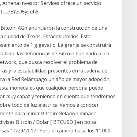
 Athena Investor Services ofrece un servicio
//t.co/EYzO5ysuh8.
 Bitcoin AGn anunciaron la construcción de una
la ciudad de Texas, Estados Unidos. Esta
samiento de 1 gigavatio. La granja se construirá
o lado, las deficiencias de Bitcoin han dado pie a
Network, que busca resolver el problema de
ifas y la escalabilidad presentes en la cadena de
para la Red Relámpago un año de mayor adopción,
de esta moneda es que cualquier persona puede
ador muy capaz y teniendo en cuenta que tendremos
obre todo de luz eléctrica. Vamos a conocer
ente para minar Bitcoin. Relación minado –
divisas Bitcoin / Dolar [ BTCUSD ] en bolsa.
visas 11/29/2017 · Pero el camino hacia los 11.000