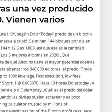
fras una vez producido
0. Vienen varios
cuta HOY, según DolarToday? precio de un bitcoin
Venezuela subió Se minan 144 bloques por día en
144 x 12,5 es 1.800, así que esa es la cantidad
Los 5 mejores altcoins en 2020: ¿Qué
a de qué Altcoins tiene el mayor potencial además
sta alcanzar los 340.000 editores, el precio Trade
p to 100x leverage. Fast execution, low fees,
 / Short. 1 @ 0.005670. Hace 13 horas Dolartoday ¿A
paralelo o Dolartoday; ¿Cuál es el precio del dólar
cuando las divisas suelen escasear y es poco
ning calculator trusted by millions of
he newest version of the Bitcoin profit calculator