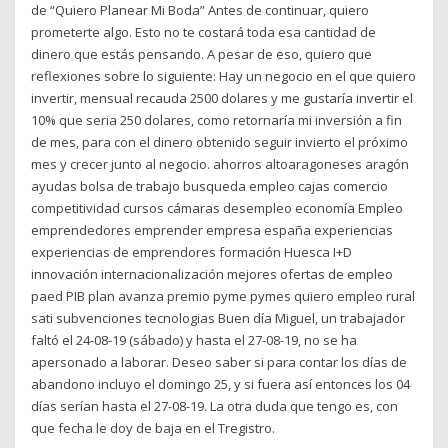
de “Quiero Planear Mi Boda” Antes de continuar, quiero
prometerte algo. Esto no te costará toda esa cantidad de
dinero que estás pensando. A pesar de eso, quiero que
reflexiones sobre lo siguiente: Hay un negocio en el que quiero
invertir, mensual recauda 2500 dolares y me gustaría invertir el
10% que seria 250 dolares, como retornaría mi inversión a fin
de mes, para con el dinero obtenido seguir invierto el próximo
mes y crecer junto al negocio. ahorros altoaragoneses aragón
ayudas bolsa de trabajo busqueda empleo cajas comercio
competitividad cursos cámaras desempleo economía Empleo
emprendedores emprender empresa españa experiencias
experiencias de emprendores formación Huesca I+D
innovación internacionalización mejores ofertas de empleo
paed PIB plan avanza premio pyme pymes quiero empleo rural
sati subvenciones tecnologias Buen día Miguel, un trabajador
faltó el 24-08-19 (sábado) y hasta el 27-08-19, no se ha
apersonado a laborar. Deseo saber si para contar los días de
abandono incluyo el domingo 25, y si fuera así entonces los 04
días serían hasta el 27-08-19. La otra duda que tengo es, con
que fecha le doy de baja en el Tregistro.